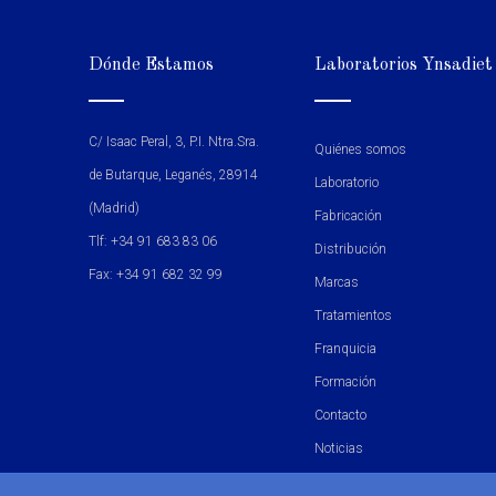
Dónde Estamos
Laboratorios Ynsadiet
C/ Isaac Peral, 3, P.I. Ntra.Sra.
Quiénes somos
de Butarque, Leganés, 28914
Laboratorio
(Madrid)
Fabricación
Tlf: +34 91 683 83 06
Distribución
Fax: +34 91 682 32 99
Marcas
Tratamientos
Franquicia
Formación
Contacto
Noticias