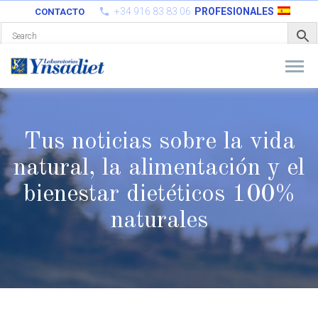
+34 916 83 83 06
PROFESIONALES
CONTACTO
Tus noticias sobre la vida
natural, la alimentación y el
bienestar
dietéticos 100%
naturales