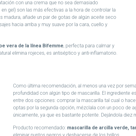
dratación con una crema que no sea demasiado
en gel) son las más efectivas a la hora de controlar la
ás madura, añade un par de gotas de algún aceite seco
ajes hacia arriba y muy suave por la cara, cuello y
oe vera de la línea Bifemme
, perfecta para calmar y
ural elimina rojeces, es antiséptico y anti-inflamatorio.
Como última recomendación, al menos una vez por sema
profundidad con algún tipo de mascarilla. El ingrediente e
entre dos opciones: comprar la mascarilla tal cual o hacer
optas por la segunda opción, mézclala con un poco de agua
únicamente, ya que es bastante potente. Dejándola diez mi
Producto recomendado:
mascarilla de arcilla verde, t
eliminar puntos negros y deshacerse de los brillos.