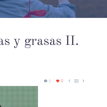
as y grasas II.



0
0