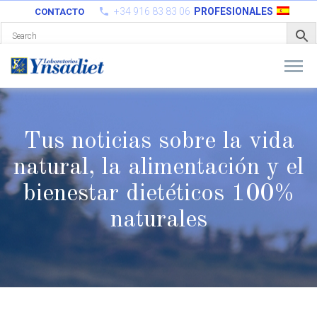
+34 916 83 83 06
PROFESIONALES
CONTACTO
Tus noticias sobre la vida
natural, la alimentación y el
bienestar
dietéticos 100%
naturales