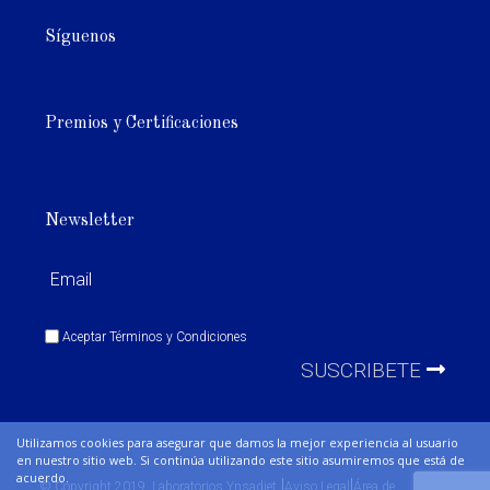
Síguenos
Premios y Certificaciones
Newsletter
Aceptar
Términos y Condiciones
SUSCRIBETE
Utilizamos cookies para asegurar que damos la mejor experiencia al usuario
en nuestro sitio web. Si continúa utilizando este sitio asumiremos que está de
acuerdo.
|
|
© Copyright 2019. Laboratorios Ynsadiet
Aviso Legal
Área de