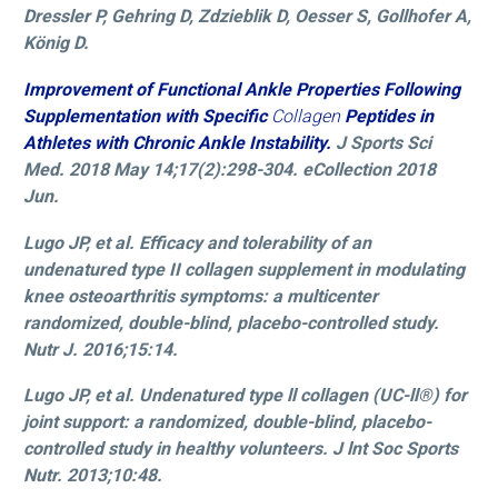
Dressler P, Gehring D, Zdzieblik D, Oesser S, Gollhofer A,
König D.
Improvement of Functional Ankle Properties Following
Supplementation with Specific
Collagen
Peptides in
Athletes with Chronic Ankle Instability.
J Sports Sci
Med. 2018 May 14;17(2):298-304. eCollection 2018
Jun.
Lugo JP, et al. Efficacy and tolerability of an
undenatured type II collagen supplement in modulating
knee osteoarthritis symptoms: a multicenter
randomized, double-blind, placebo-controlled study.
Nutr J.
2016;15:14.
Lugo JP, et al. Undenatured type ll collagen (UC-ll®) for
joint support: a randomized, double-blind, placebo-
controlled study in healthy volunteers. J lnt Soc Sports
Nutr. 2013;10:48.