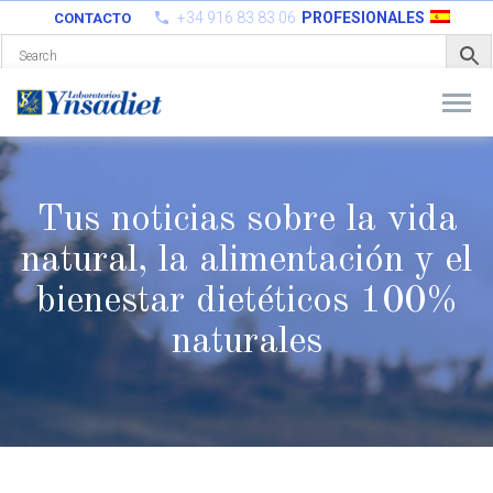
+34 916 83 83 06
PROFESIONALES
CONTACTO
Tus noticias sobre la vida
natural, la alimentación y el
bienestar
dietéticos 100%
naturales