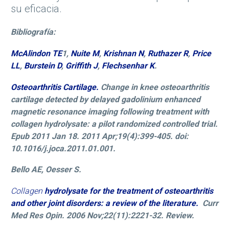
su eficacia.
Bibliografía:
McAlindon TE
1,
Nuite M
,
Krishnan N
,
Ruthazer R
,
Price
LL
,
Burstein D
,
Griffith J
,
Flechsenhar K
.
Osteoarthritis Cartilage.
Change in knee osteoarthritis
cartilage detected by delayed gadolinium enhanced
magnetic resonance imaging following treatment with
collagen hydrolysate: a pilot randomized controlled trial.
Epub 2011 Jan 18. 2011 Apr;19(4):399-405. doi:
10.1016/j.joca.2011.01.001.
Bello AE, Oesser S.
Collagen
hydrolysate for the treatment of osteoarthritis
and other joint disorders: a review of the literature.
Curr
Med Res Opin. 2006 Nov;22(11):2221-32. Review.