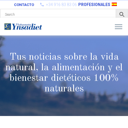
+34 916 83 83 06
PROFESIONALES
CONTACTO
Tus noticias sobre la vida
natural, la alimentación y el
bienestar
dietéticos 100%
naturales