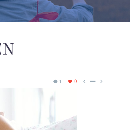
EN



0
1