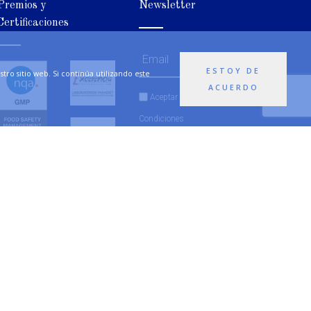
Premios y
Newsletter
Certificaciones
ESTOY DE
ro sitio web. Si continúa utilizando este
ACUERDO
Aceptar
Términos y
Condiciones
SUSCRIBETE