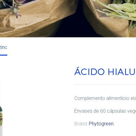
zinc
ÁCIDO HIALU
Complemento alimenticio ela
Envases de 60 cápsulas vege
Brand:
Phytogreen
.