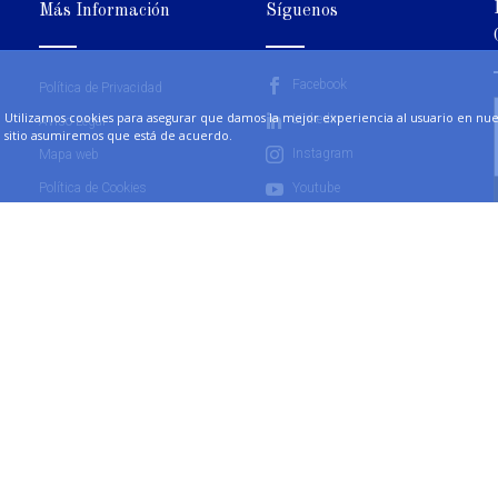
Más Información
Síguenos
Facebook
Política de Privacidad
Utilizamos cookies para asegurar que damos la mejor experiencia al usuario en nuest
LinkedIn
Aviso Legal
sitio asumiremos que está de acuerdo.
Instagram
Mapa web
Política de Cookies
Youtube
Términos y condiciones de uso y
contratación