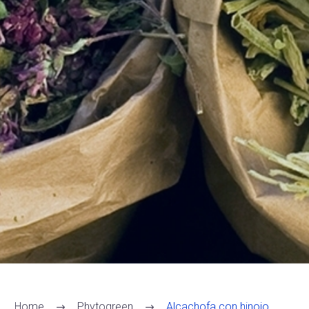
Home
Phytogreen
Alcachofa con hinojo