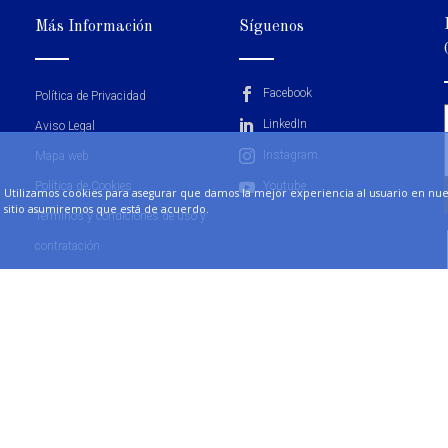
Más Información
Síguenos
Facebook
Política de Privacidad
LinkedIn
Aviso Legal
Instagram
Mapa web
Política de Cookies
Youtube
Utilizamos cookies para asegurar que damos la mejor experiencia al usuario en nuest
sitio asumiremos que está de acuerdo.
Términos y condiciones de uso y
contratación