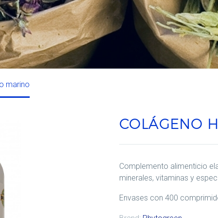
do marino
COLÁGENO H
Complemento alimenticio ela
minerales, vitaminas y espec
Envases con 400 comprimid