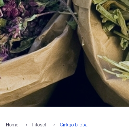
Home
Fitosol
Ginkgo biloba