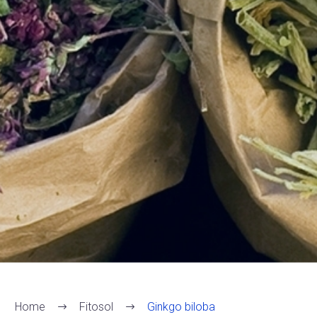
Home
Fitosol
Ginkgo biloba