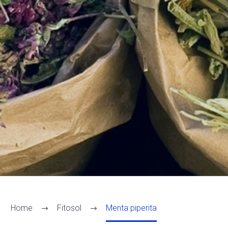
Home
Fitosol
Menta piperita