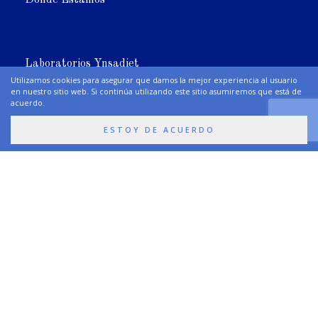
Laboratorios Ynsadiet
Utilizamos cookies para asegurar que damos la mejor experiencia al usuario
en nuestro sitio web. Si continúa utilizando este sitio asumiremos que está de
acuerdo.
Más Información
ESTOY DE ACUERDO
Síguenos
Premios y Certificaciones
Newsletter