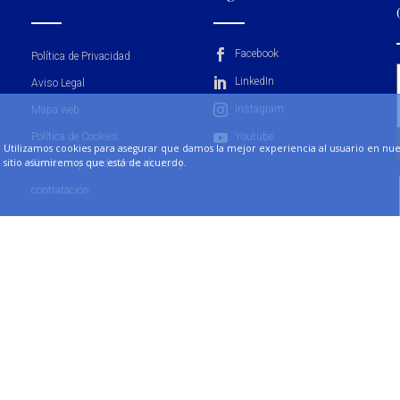
Facebook
Política de Privacidad
LinkedIn
Aviso Legal
Instagram
Mapa web
Política de Cookies
Youtube
Utilizamos cookies para asegurar que damos la mejor experiencia al usuario en nuest
sitio asumiremos que está de acuerdo.
Términos y condiciones de uso y
contratación