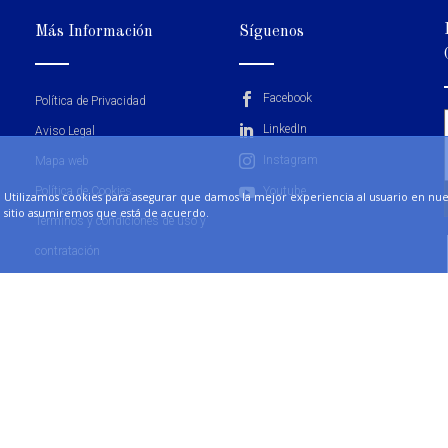
Más Información
Síguenos
Facebook
Política de Privacidad
LinkedIn
Aviso Legal
Instagram
Mapa web
Política de Cookies
Youtube
Utilizamos cookies para asegurar que damos la mejor experiencia al usuario en nuest
sitio asumiremos que está de acuerdo.
Términos y condiciones de uso y
contratación