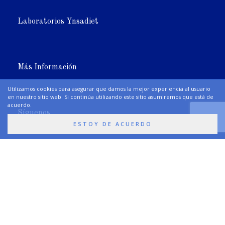
Laboratorios Ynsadiet
Más Información
Utilizamos cookies para asegurar que damos la mejor experiencia al usuario
en nuestro sitio web. Si continúa utilizando este sitio asumiremos que está de
acuerdo.
Síguenos
ESTOY DE ACUERDO
Premios y Certificaciones
Newsletter