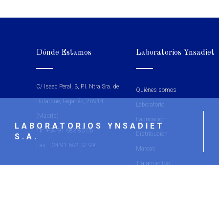
Dónde Estamos
Laboratorios Ynsadiet
C/ Isaac Peral, 3, P.I. Ntra.Sra. de
Quiénes somos
Butarque, Leganés, 28914
Laboratorio
(Madrid)
Fabricación
LABORATORIOS YNSADIET
Tlf: +34 91 683 83 06
Distribución
S.A.
Fax: +34 91 682 32 99
Marcas
Tratamientos
Franquicia
Formación
Contacto