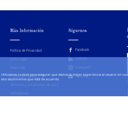
Más Información
Síguenos
Facebook
Política de Privacidad
LinkedIn
Aviso Legal
Instagram
Mapa web
Utilizamos cookies para asegurar que damos la mejor experiencia al usuario en nuest
Política de Cookies
Youtube
sitio asumiremos que está de acuerdo.
Términos y condiciones de uso y
contratación