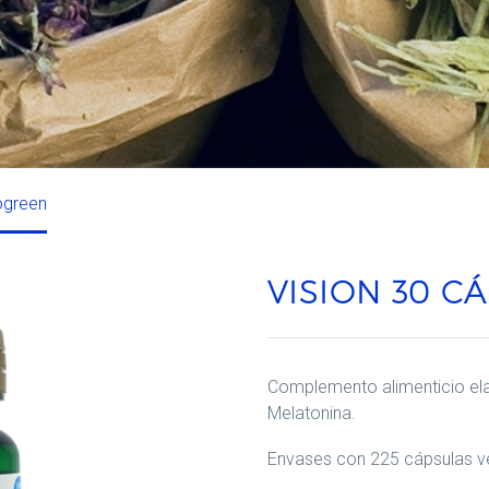
ogreen
VISION 30 C
Complemento alimenticio el
Melatonina.
Envases con 225 cápsulas v