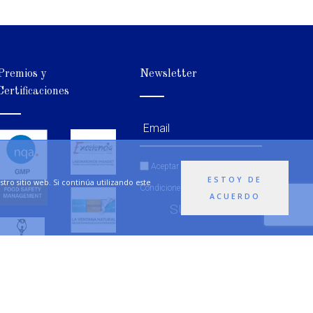
Premios y
Newsletter
Certificaciones
Aceptar
Términos y
ESTOY DE
ro sitio web. Si continúa utilizando este
Condiciones
ACUERDO
SUSCRIBETE