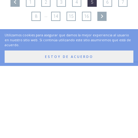
1
2
3
4
5
6
7
…
8
14
15
16
Utilizamos cookies para asegurar que damos la mejor experiencia al usuario
en nuestro sitio web. Si continúa utilizando este sitio asumiremos que está de
acuerdo.
ESTOY DE ACUERDO
CONTACTO
Nos pondremos en
contacto lo antes posible