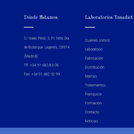
Dónde Estamos
Laboratorios Ynsadiet
C/ Isaac Peral, 3, P.I. Ntra.Sra.
Quiénes somos
de Butarque, Leganés, 28914
Laboratorio
(Madrid)
Fabricación
Tlf: +34 91 683 83 06
Distribución
Fax: +34 91 682 32 99
Marcas
Tratamientos
Franquicia
Formación
Contacto
Noticias