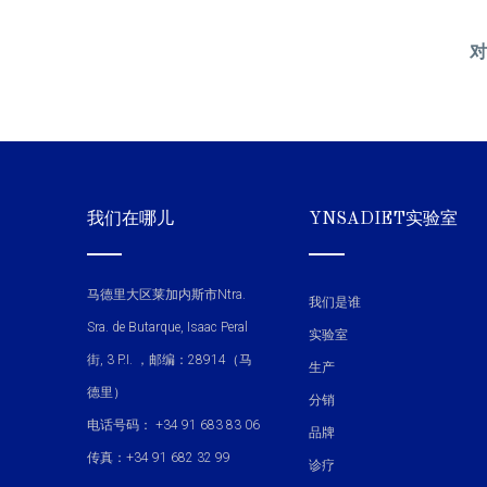
对
我们在哪儿
YNSADIET实验室
马德里大区莱加内斯市Ntra.
我们是谁
Sra. de Butarque, Isaac Peral
实验室
街, 3 P.I. ，邮编：28914（马
生产
德里）
分销
电话号码： +34 91 683 83 06
品牌
传真：+34 91 682 32 99
诊疗