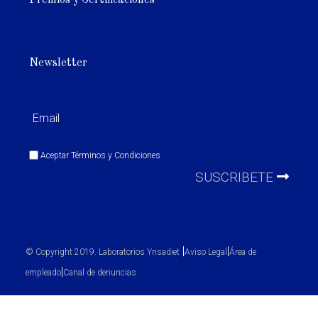
Premios y Certificaciones
Newsletter
Aceptar
Términos y Condiciones
SUSCRIBETE
|
|
© Copyright 2019. Laboratorios Ynsadiet
Aviso Legal
Área de
|
empleado
Canal de denuncias