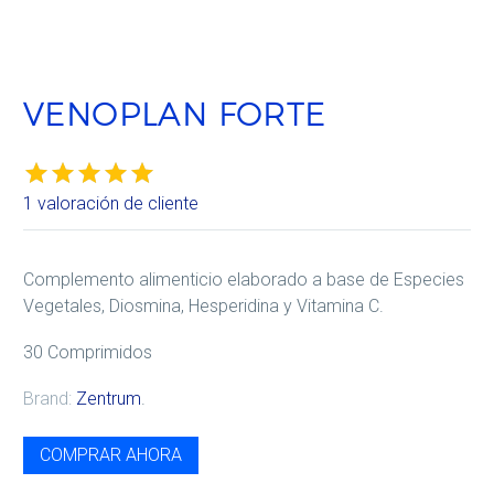
VENOPLAN FORTE
1
valoración de cliente
Valorado
1
5.00
sobre
5 basado
Complemento alimenticio elaborado a base de Especies
en
Vegetales, Diosmina, Hesperidina y Vitamina C.
puntuación
de cliente
30 Comprimidos
Brand:
Zentrum
.
COMPRAR AHORA