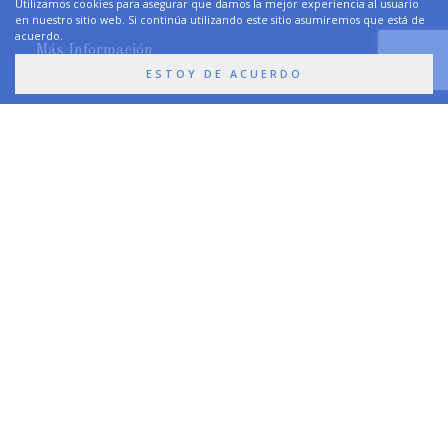
Utilizamos cookies para asegurar que damos la mejor experiencia al usuario
en nuestro sitio web. Si continúa utilizando este sitio asumiremos que está de
acuerdo.
Más Información
ESTOY DE ACUERDO
Síguenos
Premios y Certificaciones
Newsletter
Aceptar
Términos y Condiciones