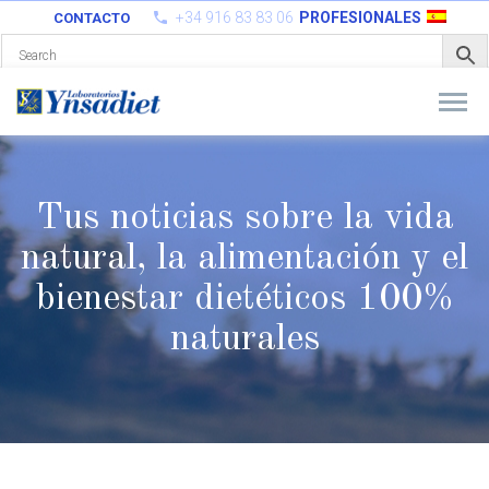
+34 916 83 83 06
PROFESIONALES
CONTACTO
Tus noticias sobre la vida
natural, la alimentación y el
bienestar
dietéticos 100%
naturales