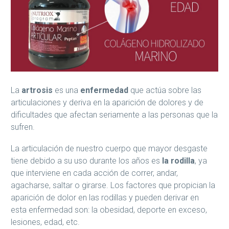
La
artrosis
es una
enfermedad
que actúa sobre las
articulaciones y deriva en la aparición de dolores y de
dificultades que afectan seriamente a las personas que la
sufren.
La articulación de nuestro cuerpo que mayor desgaste
tiene debido a su uso durante los años es
la rodilla
, ya
que interviene en cada acción de correr, andar,
agacharse, saltar o girarse. Los factores que propician la
aparición de dolor en las rodillas y pueden derivar en
esta enfermedad son: la obesidad, deporte en exceso,
lesiones, edad, etc.