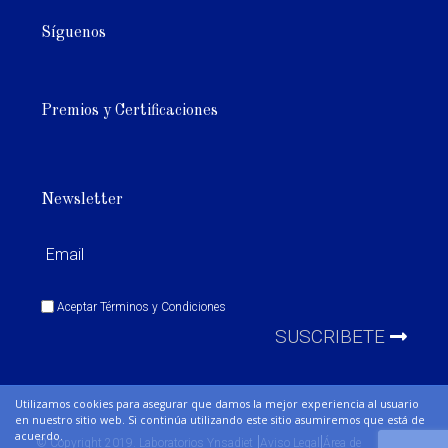
Síguenos
Premios y Certificaciones
Newsletter
Aceptar
Términos y Condiciones
SUSCRIBETE
Utilizamos cookies para asegurar que damos la mejor experiencia al usuario
en nuestro sitio web. Si continúa utilizando este sitio asumiremos que está de
acuerdo.
|
|
© Copyright 2019. Laboratorios Ynsadiet
Aviso Legal
Área de