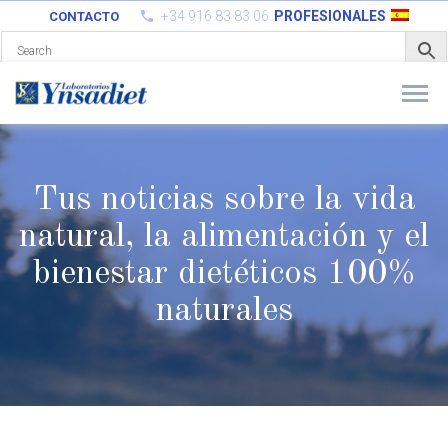
+34 916 83 83 06
PROFESIONALES
CONTACTO
Tus noticias sobre la vida
natural, la alimentación y el
bienestar
dietéticos 100%
naturales