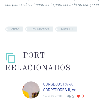
sus planes de entrenamiento para ser todo un campeón.
atleta
Javi Martínez
Nutri_DX
PORT
RELACIONADOS
CONSEJOS PARA
CORREDORES II, con
Javi Martínez.
0
14 May 2018
2
Te traemos hoy un