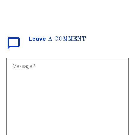
nuevo capítulo de este
espacio donde nuestro
atleta favorito, Javi
Martínez, nos desglosa
cada mes algunas
claves…
Leave
A COMMENT