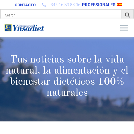
+34 916 83 83 06
PROFESIONALES
CONTACTO
Tus noticias sobre la vida
natural, la alimentación y el
bienestar
dietéticos 100%
naturales