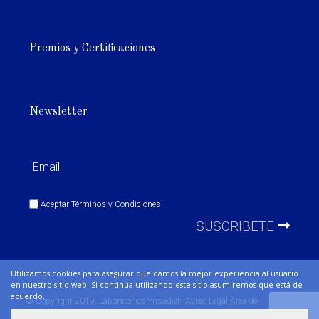
Premios y Certificaciones
Newsletter
Aceptar
Términos y Condiciones
SUSCRIBETE
Utilizamos cookies para asegurar que damos la mejor experiencia al usuario
en nuestro sitio web. Si continúa utilizando este sitio asumiremos que está de
acuerdo.
|
|
© Copyright 2019. Laboratorios Ynsadiet
Aviso Legal
Área de