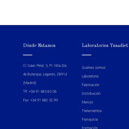
Dónde Estamos
Laboratorios Ynsadiet
C/ Isaac Peral, 3, P.I. Ntra.Sra.
Quiénes somos
de Butarque, Leganés, 28914
Laboratorio
(Madrid)
Fabricación
Tlf: +34 91 683 83 06
Distribución
Fax: +34 91 682 32 99
Marcas
Tratamientos
Franquicia
Formación