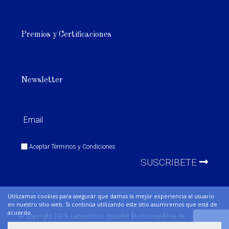
Premios y Certificaciones
Newsletter
Aceptar
Términos y Condiciones
SUSCRIBETE
Utilizamos cookies para asegurar que damos la mejor experiencia al usuario
en nuestro sitio web. Si continúa utilizando este sitio asumiremos que está de
acuerdo.
|
|
© Copyright 2019. Laboratorios Ynsadiet
Aviso Legal
Área de