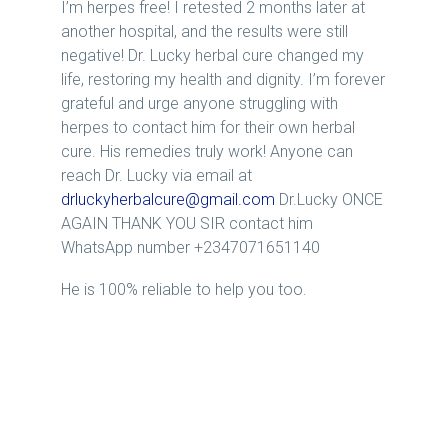
I’m herpes free! I retested 2 months later at
another hospital, and the results were still
negative! Dr. Lucky herbal cure changed my
life, restoring my health and dignity. I’m forever
grateful and urge anyone struggling with
herpes to contact him for their own herbal
cure. His remedies truly work! Anyone can
reach Dr. Lucky via email at
drluckyherbalcure@gmail.com
Dr.Lucky ONCE
AGAIN THANK YOU SIR contact him
WhatsApp number +2347071651140
He is 100% reliable to help you too.