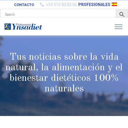
+34 916 83 83 06
PROFESIONALES
CONTACTO
Tus noticias sobre la vida
natural, la alimentación y el
bienestar
dietéticos 100%
naturales