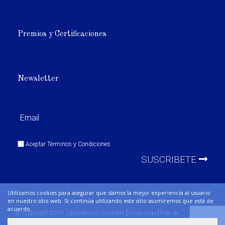
Premios y Certificaciones
Newsletter
Aceptar
Términos y Condiciones
SUSCRIBETE
Utilizamos cookies para asegurar que damos la mejor experiencia al usuario
en nuestro sitio web. Si continúa utilizando este sitio asumiremos que está de
acuerdo.
|
|
© Copyright 2019. Laboratorios Ynsadiet
Aviso Legal
Área de